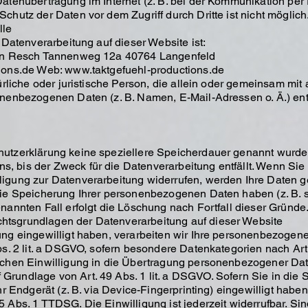
Datenübertragung im Internet (z. B. bei der Kommunikation per
chutz der Daten vor dem Zugriff durch Dritte ist nicht möglich
lle
e Datenverarbeitung auf dieser Website ist:
rian Resch Tannenweg 12a 40764 Langenfeld
tions.de Web: www.taktgefuehl-productions.de
atürliche oder juristische Person, die allein oder gemeinsam m
onenbezogenen Daten (z. B. Namen, E-Mail-Adressen o. Ä.) ent
hutzerklärung keine speziellere Speicherdauer genannt wurde,
, bis der Zweck für die Datenverarbeitung entfällt. Wenn Sie
igung zur Datenverarbeitung widerrufen, werden Ihre Daten ge
die Speicherung Ihrer personenbezogenen Daten haben (z. B. s
enannten Fall erfolgt die Löschung nach Fortfall dieser Gründe
htsgrundlagen der Datenverarbeitung auf dieser Website
ung eingewilligt haben, verarbeiten wir Ihre personenbezogen
Abs. 2 lit. a DSGVO, sofern besondere Datenkategorien nach Ar
ichen Einwilligung in die Übertragung personenbezogener Daten
Grundlage von Art. 49 Abs. 1 lit. a DSGVO. Sofern Sie in die
hr Endgerät (z. B. via Device-Fingerprinting) eingewilligt habe
 Abs. 1 TTDSG. Die Einwilligung ist jederzeit widerrufbar. Sin