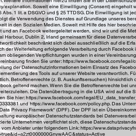
 Weitere Informationen hierzu finden Sie in der Datenschutz
y/explanation. Soweit eine Einwilligung (Consent) eingeholt wu
6 Abs. 1 lit. a DSGVO und § 25 TTDSG. Die Einwilligung ist jed
folgt die Verwendung des Dienstes auf Grundlage unseres bere
eit in den Sozialen Medien. Soweit mit Hilfe des hier besch
t und an Facebook weitergeleitet werden, sind wir und die Meta
 Harbour, Dublin 2, Irland gemeinsam für diese Datenverarbei
rtlichkeit beschränkt sich dabei ausschließlich auf die Erf
h der Weiterleitung erfolgende Verarbeitung durch Facebook i
am obliegenden Verpflichtungen wurden in einer Vereinbarun
ereinbarung finden Sie unter: https://www.facebook.com/legal/
teilung der Datenschutzinformationen beim Einsatz des Facebo
lementierung des Tools auf unserer Website verantwortlich. F
lich. Betroffenenrechte (z. B. Auskunftsersuchen) hinsichtlich
ebook geltend machen. Wenn Sie die Betroffenenrechte bei un
weiterzuleiten. Die Datenübertragung in die USA wird auf die 
den Sie hier: https://www.facebook.com/legal/EU_data_transfer
333381 und https://www.facebook.com/policy.php. Das Untern
 Data Privacy Framework“ (DPF). Der DPF ist ein Übereinko
haltung europäischer Datenschutzstandards bei Datenverarbe
zierte Unternehmen verpflichtet sich, diese Datenschutzstanda
e vom Anbieter unter folgendem Link: https://www.dataprivacyf
act=true&id=a2zt0000000GnywAAC&status=Active