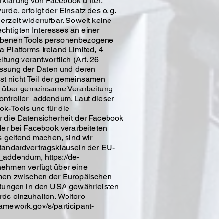
erklärung von Facebook unter:
rde, erfolgt der Einsatz des o. g.
erzeit widerrufbar. Soweit keine
chtigten Interesses an einer
riebenen Tools personenbezogene
 Platforms Ireland Limited, 4
tung verantwortlich (Art. 26
assung der Daten und deren
st nicht Teil der gemeinsamen
g über gemeinsame Verarbeitung
controller_addendum. Laut dieser
ok-Tools und für die
ür die Datensicherheit der Facebook
 der bei Facebook verarbeiteten
s geltend machen, sind wir
Standardvertragsklauseln der EU-
_addendum, https://de-
ehmen verfügt über eine
mmen zwischen der Europäischen
itungen in den USA gewährleisten
rds einzuhalten. Weitere
ramework.gov/s/participant-