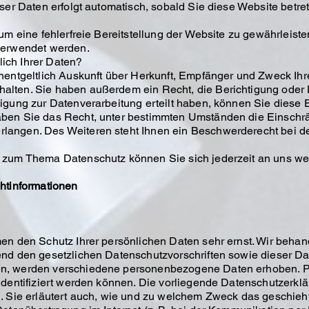
ser Daten erfolgt automatisch, sobald Sie diese Website betre
 um eine fehlerfreie Bereitstellung der Website zu gewährleis
verwendet werden.
ich Ihrer Daten?
nentgeltlich Auskunft über Herkunft, Empfänger und Zweck Ihr
alten. Sie haben außerdem ein Recht, die Berichtigung oder
igung zur Datenverarbeitung erteilt haben, können Sie diese Ei
ben Sie das Recht, unter bestimmten Umständen die Einschrä
langen. Des Weiteren steht Ihnen ein Beschwerderecht bei d
n zum Thema Datenschutz können Sie sich jederzeit an uns w
chtinformationen
men den Schutz Ihrer persönlichen Daten sehr ernst. Wir beh
end den gesetzlichen Datenschutzvorschriften sowie dieser Da
en, werden verschiedene personenbezogene Daten erhoben. 
identifiziert werden können. Die vorliegende Datenschutzerklä
. Sie erläutert auch, wie und zu welchem Zweck das geschieht