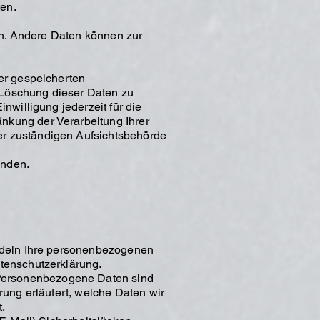
ten.
ten. Andere Daten können zur
er gespeicherten
 Löschung dieser Daten zu
nwilligung jederzeit für die
nkung der Verarbeitung Ihrer
er zuständigen Aufsichtsbehörde
enden.
andeln Ihre personenbezogenen
tenschutzerklärung.
Personenbezogene Daten sind
rung erläutert, welche Daten wir
.