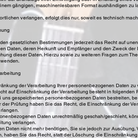
n einem gängigen, maschinenlesbaren Format aushändigen zu la
tlichen verlangen, erfolgt dies nur, soweit es technisch machb
chung
en gesetzlichen Bestimmungen jederzeit das Recht auf unentg
n Daten, deren Herkunft und Empfänger und den Zweck der D
schung dieser Daten. Hierzu sowie zu weiteren Fragen zum 
s wenden.
arbeitung
ränkung der Verarbeitung Ihrer personenbezogenen Daten zu 
ht auf Einschränkung der Verarbeitung besteht in folgenden F
ei uns gespeicherten personenbezogenen Daten bestreiten, ben
r der Prüfung haben Sie das Recht, die Einschränkung der Ver
rlangen.
rsonenbezogenen Daten unrechtmäßig geschah/geschieht, könn
itung verlangen.
n Daten nicht mehr benötigen, Sie sie jedoch zur Ausübung,
 haben Sie das Recht, statt der Löschung die Einschränkung 