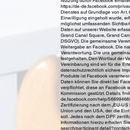
Nutzung durch Facebook erhalten.
https://de-de.facebook.com/privac
Dienstes auf Grundlage von Art. 
Einwilligung eingeholt wurde, er
möglichst umfassenden Sichtbark
Daten auf unserer Website erfass
Grand Canal Square, Grand Canal
DSGVO). Die gemeinsame Verantwo
Weitergabe an Facebook. Die nac
Verantwortung. Die uns gemeins
festgehalten. Den Wortlaut der V
Vereinbarung sind wir für die Er
datenschutzrechtlich sichere Imp
Produkte ist Facebook verantwort
Daten können Sie direkt bei Fac
verpflichtet, diese an Facebook 
Kommission gestützt. Details fin
de.facebook.com/help/566994660
Zertifizierung nach dem „EU-US
Union und den USA, der die Ein
soll. Jedes nach dem DPF zertifi
Informationen hierzu erhalten Si
search/participant detail?cont