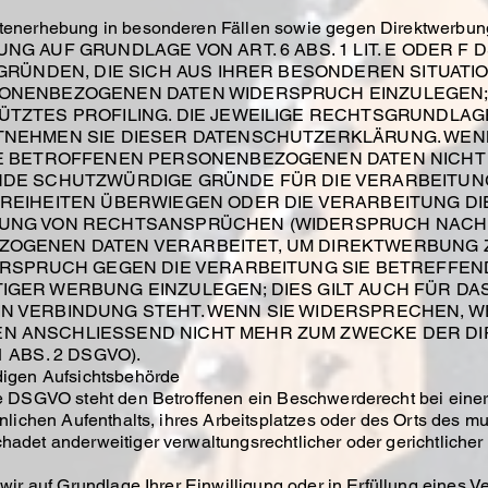
tenerhebung in besonderen Fällen sowie gegen Direktwerbun
G AUF GRUNDLAGE VON ART. 6 ABS. 1 LIT. E ODER F 
 GRÜNDEN, DIE SICH AUS IHRER BESONDEREN SITUATI
NENBEZOGENEN DATEN WIDERSPRUCH EINZULEGEN; DI
TZTES PROFILING. DIE JEWEILIGE RECHTSGRUNDLAGE
TNEHMEN SIE DIESER DATENSCHUTZERKLÄRUNG. WEN
RE BETROFFENEN PERSONENBEZOGENEN DATEN NICHT 
NDE SCHUTZWÜRDIGE GRÜNDE FÜR DIE VERARBEITUNG
FREIHEITEN ÜBERWIEGEN ODER DIE VERARBEITUNG D
NG VON RECHTSANSPRÜCHEN (WIDERSPRUCH NACH ART
OGENEN DATEN VERARBEITET, UM DIREKTWERBUNG ZU
DERSPRUCH GEGEN DIE VERARBEITUNG SIE BETREFF
GER WERBUNG EINZULEGEN; DIES GILT AUCH FÜR DAS 
N VERBINDUNG STEHT. WENN SIE WIDERSPRECHEN, W
N ANSCHLIESSEND NICHT MEHR ZUM ZWECKE DER 
 ABS. 2 DSGVO).
digen Aufsichtsbehörde
e DSGVO steht den Betroffenen ein Beschwerderecht bei eine
nlichen Aufenthalts, ihres Arbeitsplatzes oder des Orts des 
adet anderweitiger verwaltungsrechtlicher oder gerichtlicher
ir auf Grundlage Ihrer Einwilligung oder in Erfüllung eines Ve