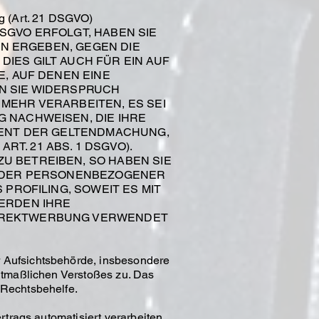
g (Art. 21 DSGVO)
DSGVO ERFOLGT, HABEN SIE
ON ERGEBEN, GEGEN DIE
ES GILT AUCH FÜR EIN AUF
, AUF DENEN EINE
N SIE WIDERSPRUCH
MEHR VERARBEITEN, ES SEI
 NACHWEISEN, DIE IHRE
IENT DER GELTENDMACHUNG,
. 21 ABS. 1 DSGVO).
 BETREIBEN, SO HABEN SIE
ENDER PERSONENBEZOGENER
PROFILING, SOWEIT ES MIT
ERDEN IHRE
DIREKTWERBUNG VERWENDET
r Aufsichtsbehörde, insbesondere
mutmaßlichen Verstoßes zu. Das
 Rechtsbehelfe.
rtrags automatisiert verarbeiten,