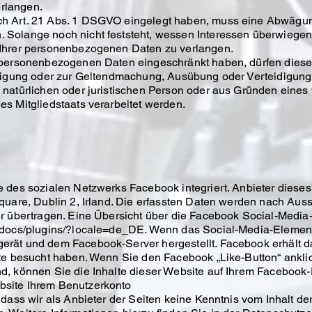
rlangen.
h Art. 21 Abs. 1 DSGVO eingelegt haben, muss eine Abwägu
Solange noch nicht feststeht, wessen Interessen überwiegen
 Ihrer personenbezogenen Daten zu verlangen.
 personenbezogenen Daten eingeschränkt haben, dürfen diese
illigung oder zur Geltendmachung, Ausübung oder Verteidigu
natürlichen oder juristischen Person oder aus Gründen eines w
s Mitgliedstaats verarbeitet werden.
 des sozialen Netzwerks Facebook integriert. Anbieter dieses 
Square, Dublin 2, Irland. Die erfassten Daten werden nach Au
r übertragen. Eine Übersicht über die Facebook Social-Media-
/docs/plugins/?locale=de_DE.
Wenn das Social-Media-Element ak
rät und dem Facebook-Server hergestellt. Facebook erhält da
ite besucht haben. Wenn Sie den Facebook „Like-Button“ ankli
, können Sie die Inhalte dieser Website auf Ihrem Facebook-P
site Ihrem Benutzerkonto
 dass wir als Anbieter der Seiten keine Kenntnis vom Inhalt de