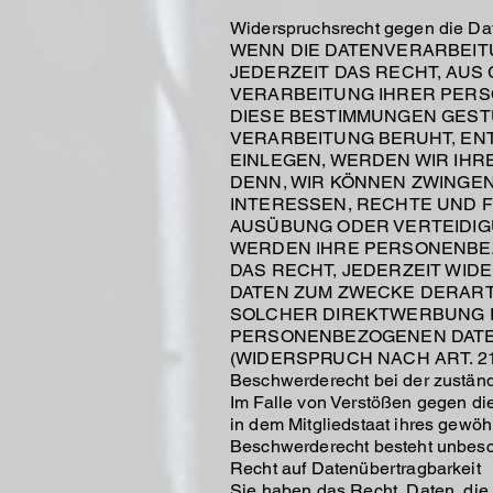
Widerspruchsrecht gegen die Da
WENN DIE DATENVERARBEITUN
JEDERZEIT DAS RECHT, AUS
VERARBEITUNG IHRER PERSO
DIESE BESTIMMUNGEN GESTÜ
VERARBEITUNG BERUHT, EN
EINLEGEN, WERDEN WIR IH
DENN, WIR KÖNNEN ZWINGE
INTERESSEN, RECHTE UND 
AUSÜBUNG ODER VERTEIDIGU
WERDEN IHRE PERSONENBEZ
DAS RECHT, JEDERZEIT WI
DATEN ZUM ZWECKE DERARTI
SOLCHER DIREKTWERBUNG I
PERSONENBEZOGENEN DATE
(WIDERSPRUCH NACH ART. 21
Beschwerderecht bei der zustän
Im Falle von Verstößen gegen di
in dem Mitgliedstaat ihres gewöh
Beschwerderecht besteht unbesch
Recht auf Datenübertragbarkeit
Sie haben das Recht, Daten, die w