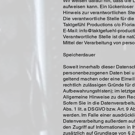
Wir weisen darauf hin, dass die 
aufweisen kann. Ein lückenloser S
Hinweis zur verantwortlichen Ste
Die verantwortliche Stelle für di
Taktgefühl Productions c/o Flo
E-Mail: info@taktgefuehl-produc
Verantwortliche Stelle ist die n
Mittel der Verarbeitung von pers
Speicherdauer
Soweit innerhalb dieser Datensc
personenbezogenen Daten bei uns
geltend machen oder eine Einwill
rechtlich zulässigen Gründe für 
Aufbewahrungsfristen); im letztg
Allgemeine Hinweise zu den Rec
Sofern Sie in die Datenverarbeit
Abs. 1 lit. a DSGVO bzw. Art. 9 
werden. Im Falle einer ausdrückl
Datenverarbeitung außerdem auf 
den Zugriff auf Informationen in I
zusätzlich auf Grundlage von § 25